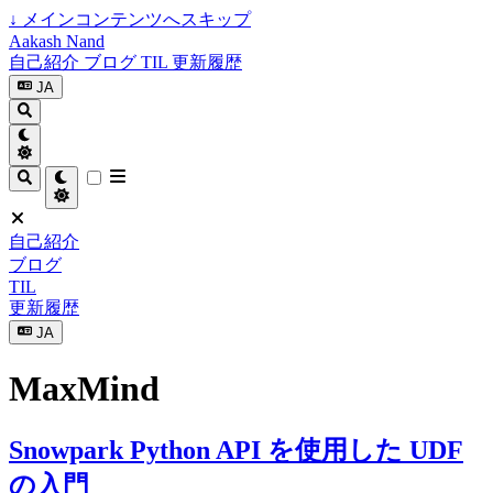
↓
メインコンテンツへスキップ
Aakash Nand
自己紹介
ブログ
TIL
更新履歴
JA
自己紹介
ブログ
TIL
更新履歴
JA
MaxMind
Snowpark Python API を使用した UDF
の入門