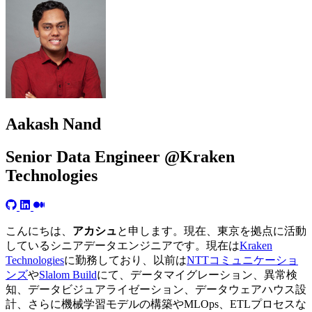
Aakash Nand
Senior Data Engineer @Kraken
Technologies
こんにちは、
アカシュ
と申します。現在、東京を拠点に活動
しているシニアデータエンジニアです。現在は
Kraken
Technologies
に勤務しており、以前は
NTTコミュニケーショ
ンズ
や
Slalom Build
にて、データマイグレーション、異常検
知、データビジュアライゼーション、データウェアハウス設
計、さらに機械学習モデルの構築やMLOps、ETLプロセスな